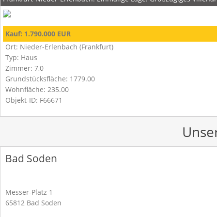
Kauf: 1.790.000 EUR
Ort: Nieder-Erlenbach (Frankfurt)
Typ: Haus
Zimmer: 7,0
Grundstücksfläche: 1779.00
Wohnfläche: 235.00
Objekt-ID: F66671
Unser
Bad Soden
Messer-Platz 1
65812 Bad Soden