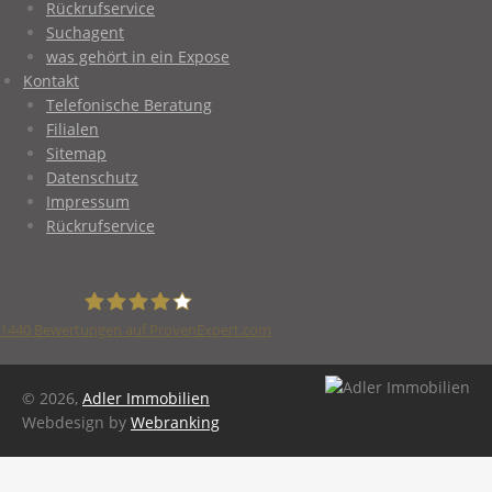
Rückrufservice
Suchagent
was gehört in ein Expose
Kontakt
Telefonische Beratung
Filialen
Sitemap
Datenschutz
Impressum
Rückrufservice
1440
Bewertungen auf ProvenExpert.com
Adler Immobilien
© 2026,
Adler Immobilien
Webdesign by
Webranking