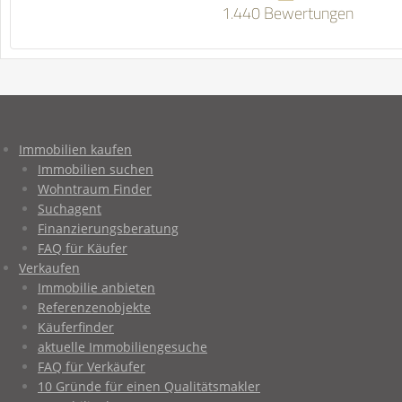
1.440 Bewertungen
Immobilien kaufen
Immobilien suchen
Wohntraum Finder
Suchagent
Finanzierungsberatung
FAQ für Käufer
Verkaufen
Immobilie anbieten
Referenzenobjekte
Käuferfinder
aktuelle Immobiliengesuche
FAQ für Verkäufer
10 Gründe für einen Qualitätsmakler