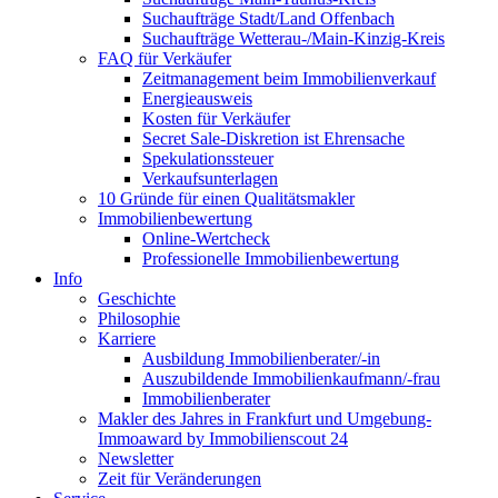
Suchaufträge Stadt/Land Offenbach
Suchaufträge Wetterau-/Main-Kinzig-Kreis
FAQ für Verkäufer
Zeitmanagement beim Immobilienverkauf
Energieausweis
Kosten für Verkäufer
Secret Sale-Diskretion ist Ehrensache
Spekulationssteuer
Verkaufsunterlagen
10 Gründe für einen Qualitätsmakler
Immobilienbewertung
Online-Wertcheck
Professionelle Immobilienbewertung
Info
Geschichte
Philosophie
Karriere
Ausbildung Immobilienberater/-in
Auszubildende Immobilienkaufmann/-frau
Immobilienberater
Makler des Jahres in Frankfurt und Umgebung-
Immoaward by Immobilienscout 24
Newsletter
Zeit für Veränderungen