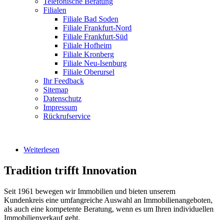
Telefonische Beratung
Filialen
Filiale Bad Soden
Filiale Frankfurt-Nord
Filiale Frankfurt-Süd
Filiale Hofheim
Filiale Kronberg
Filiale Neu-Isenburg
Filiale Oberursel
Ihr Feedback
Sitemap
Datenschutz
Impressum
Rückrufservice
Weiterlesen
über Geschichte
Tradition trifft Innovation
Seit 1961 bewegen wir Immobilien und bieten unserem
Kundenkreis eine umfangreiche Auswahl an Immobilienangeboten,
als auch eine kompetente Beratung, wenn es um Ihren individuellen
Immobilienverkauf geht.