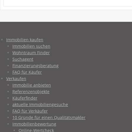
Immobilien kaufen
Immobilien suchen
Wohntraum Finder
Suchagent
Finanzierungsberatung
FAQ für Käufer
Verkaufen
Immobilie anbieten
Referenzenobjekte
Käuferfinder
aktuelle Immobiliengesuche
FAQ für Verkäufer
10 Gründe für einen Qualitätsmakler
Immobilienbewertung
Online-Wertcheck