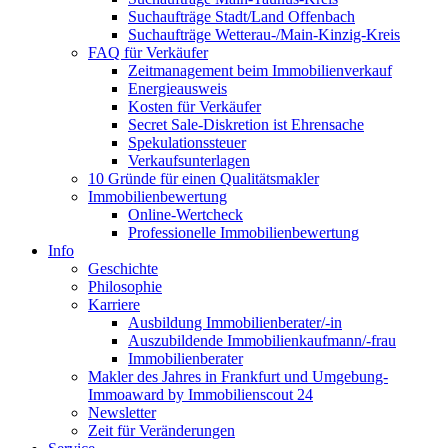
Suchaufträge Stadt/Land Offenbach
Suchaufträge Wetterau-/Main-Kinzig-Kreis
FAQ für Verkäufer
Zeitmanagement beim Immobilienverkauf
Energieausweis
Kosten für Verkäufer
Secret Sale-Diskretion ist Ehrensache
Spekulationssteuer
Verkaufsunterlagen
10 Gründe für einen Qualitätsmakler
Immobilienbewertung
Online-Wertcheck
Professionelle Immobilienbewertung
Info
Geschichte
Philosophie
Karriere
Ausbildung Immobilienberater/-in
Auszubildende Immobilienkaufmann/-frau
Immobilienberater
Makler des Jahres in Frankfurt und Umgebung-
Immoaward by Immobilienscout 24
Newsletter
Zeit für Veränderungen