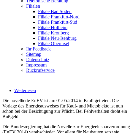
Telefonische Beratung
Filialen
Filiale Bad Soden
Filiale Frankfurt-Nord
Filiale Frankfurt-Süd
Filiale Hofheim
Filiale Kronberg
Filiale Neu-Isenburg
Filiale Oberursel
Ihr Feedback
Sitemap
Datenschutz
Impressum
Rückrufservice
Weiterlesen
über Energieausweis
Die novellierte EnEV ist am 01.05.2014 in Kraft getreten. Die
Vorlage des Energieausweises für Kauf- und Mietobjekte ist nun
schon bei der Besichtigung zur Pflicht. Bei Fehlverhalten droht ein
Bußgeld.
Die Bundesregierung hat die Novelle zur Energieeinsparverordnung
(EnEV 2014) verabschiedet. Vor allem für Neubauten setzt sie