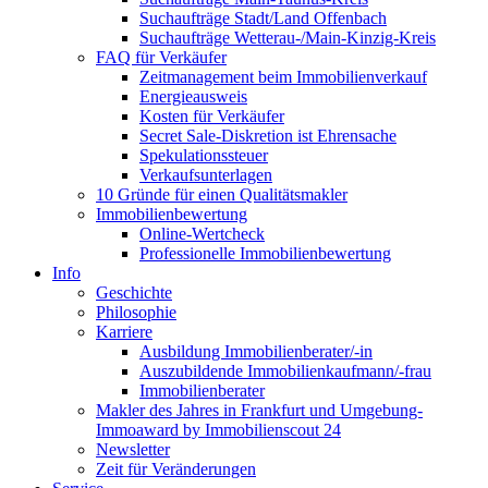
Suchaufträge Stadt/Land Offenbach
Suchaufträge Wetterau-/Main-Kinzig-Kreis
FAQ für Verkäufer
Zeitmanagement beim Immobilienverkauf
Energieausweis
Kosten für Verkäufer
Secret Sale-Diskretion ist Ehrensache
Spekulationssteuer
Verkaufsunterlagen
10 Gründe für einen Qualitätsmakler
Immobilienbewertung
Online-Wertcheck
Professionelle Immobilienbewertung
Info
Geschichte
Philosophie
Karriere
Ausbildung Immobilienberater/-in
Auszubildende Immobilienkaufmann/-frau
Immobilienberater
Makler des Jahres in Frankfurt und Umgebung-
Immoaward by Immobilienscout 24
Newsletter
Zeit für Veränderungen