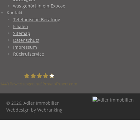
was gehört in ein Expose
Kontakt
Telefonische Beratung
Filialen
Sitemap
Datenschutz
Impressum
Rückrufservice
1440
Bewertungen auf ProvenExpert.com
Adler Immobilien
© 2026, Adler Immobilien
Webdesign by Webranking