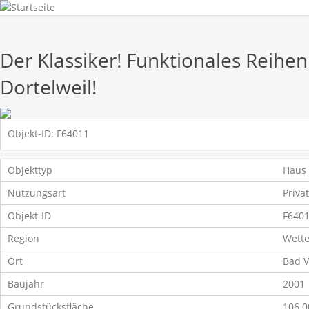
Der Klassiker! Funktionales Reihe
Dortelweil!
Objekt-ID:
F64011
Objekttyp
Haus
Nutzungsart
Privat
Objekt-ID
F640
Region
Wette
Ort
Bad V
Baujahr
2001
Grundstücksfläche
106.