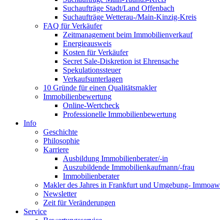
Suchaufträge Stadt/Land Offenbach
Suchaufträge Wetterau-/Main-Kinzig-Kreis
FAQ für Verkäufer
Zeitmanagement beim Immobilienverkauf
Energieausweis
Kosten für Verkäufer
Secret Sale-Diskretion ist Ehrensache
Spekulationssteuer
Verkaufsunterlagen
10 Gründe für einen Qualitätsmakler
Immobilienbewertung
Online-Wertcheck
Professionelle Immobilienbewertung
Info
Geschichte
Philosophie
Karriere
Ausbildung Immobilienberater/-in
Auszubildende Immobilienkaufmann/-frau
Immobilienberater
Makler des Jahres in Frankfurt und Umgebung- Immoaw
Newsletter
Zeit für Veränderungen
Service