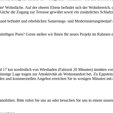
m² Wohnfäche. Auf der oberen Ebene befindet sich der Wohnbereich, d
 Küche die Zugang zur Terrasse gewährt sowie ein zusätzliches Schlaf
ustand befindet und erheblichen Sanierungs- und Modernisierungsbedarf 
rnünftigen Preis? Gerne stellen wir Ihnen Ihr neues Projekt im Rahmen e
nd 17 km nordöstlich von Wiesbaden (Fahrzeit 20 Minuten) inmitten vo
ünstige Lage tragen zur Attraktivität als Wohnstandort bei. Zu Eppstei
len und kommerziellen Angebot erreichen Sie in wenigen Minuten mit d
mobilien. Bitte rufen Sie uns an oder besuchen Sie uns in einem uns