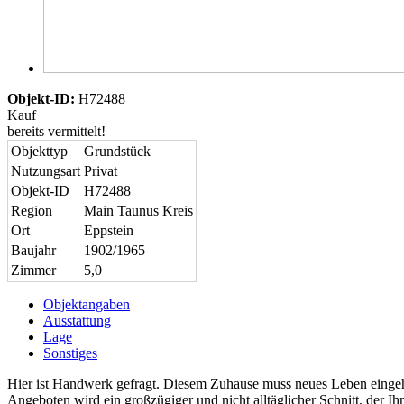
Objekt-ID:
H72488
Kauf
bereits vermittelt!
Objekttyp
Grundstück
Nutzungsart
Privat
Objekt-ID
H72488
Region
Main Taunus Kreis
Ort
Eppstein
Baujahr
1902/1965
Zimmer
5,0
Objektangaben
Ausstattung
Lage
Sonstiges
Hier ist Handwerk gefragt. Diesem Zuhause muss neues Leben eingeha
Angeboten wird ein großzügiger und nicht alltäglicher Schnitt, der I