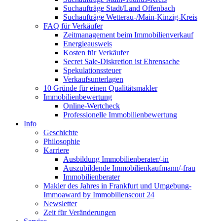
Suchaufträge Stadt/Land Offenbach
Suchaufträge Wetterau-/Main-Kinzig-Kreis
FAQ für Verkäufer
Zeitmanagement beim Immobilienverkauf
Energieausweis
Kosten für Verkäufer
Secret Sale-Diskretion ist Ehrensache
Spekulationssteuer
Verkaufsunterlagen
10 Gründe für einen Qualitätsmakler
Immobilienbewertung
Online-Wertcheck
Professionelle Immobilienbewertung
Info
Geschichte
Philosophie
Karriere
Ausbildung Immobilienberater/-in
Auszubildende Immobilienkaufmann/-frau
Immobilienberater
Makler des Jahres in Frankfurt und Umgebung-
Immoaward by Immobilienscout 24
Newsletter
Zeit für Veränderungen