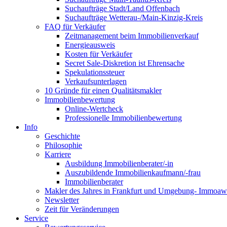
Suchaufträge Stadt/Land Offenbach
Suchaufträge Wetterau-/Main-Kinzig-Kreis
FAQ für Verkäufer
Zeitmanagement beim Immobilienverkauf
Energieausweis
Kosten für Verkäufer
Secret Sale-Diskretion ist Ehrensache
Spekulationssteuer
Verkaufsunterlagen
10 Gründe für einen Qualitätsmakler
Immobilienbewertung
Online-Wertcheck
Professionelle Immobilienbewertung
Info
Geschichte
Philosophie
Karriere
Ausbildung Immobilienberater/-in
Auszubildende Immobilienkaufmann/-frau
Immobilienberater
Makler des Jahres in Frankfurt und Umgebung- Immoaw
Newsletter
Zeit für Veränderungen
Service