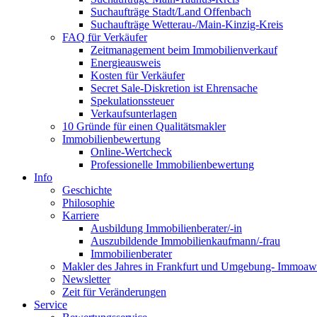
Suchaufträge Stadt/Land Offenbach
Suchaufträge Wetterau-/Main-Kinzig-Kreis
FAQ für Verkäufer
Zeitmanagement beim Immobilienverkauf
Energieausweis
Kosten für Verkäufer
Secret Sale-Diskretion ist Ehrensache
Spekulationssteuer
Verkaufsunterlagen
10 Gründe für einen Qualitätsmakler
Immobilienbewertung
Online-Wertcheck
Professionelle Immobilienbewertung
Info
Geschichte
Philosophie
Karriere
Ausbildung Immobilienberater/-in
Auszubildende Immobilienkaufmann/-frau
Immobilienberater
Makler des Jahres in Frankfurt und Umgebung- Immoaw
Newsletter
Zeit für Veränderungen
Service