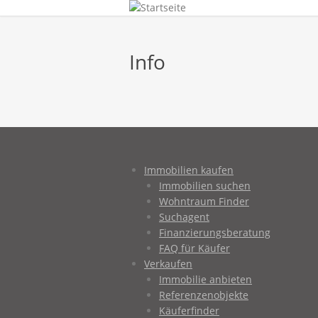
Info
Immobilien kaufen
Immobilien suchen
Wohntraum Finder
Suchagent
Finanzierungsberatung
FAQ für Käufer
Verkaufen
Immobilie anbieten
Referenzenobjekte
Käuferfinder