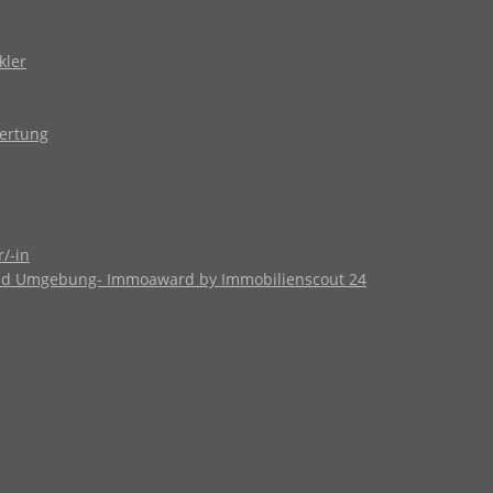
kler
wertung
/-in
 und Umgebung- Immoaward by Immobilienscout 24