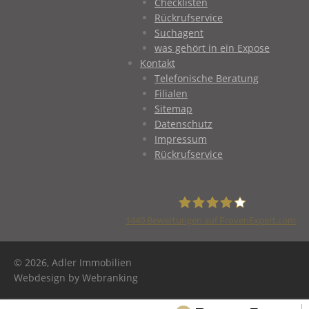
Checklisten
Rückrufservice
Suchagent
was gehört in ein Expose
Kontakt
Telefonische Beratung
Filialen
Sitemap
Datenschutz
Impressum
Rückrufservice
1440
Bewertungen auf ProvenExpert.com
Adler Immobilien
© 2026, Adler Immobilien
Webdesign by Webranking