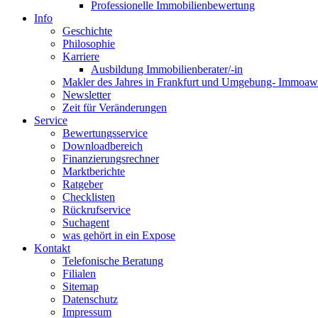
Professionelle Immobilienbewertung
Info
Geschichte
Philosophie
Karriere
Ausbildung Immobilienberater/-in
Makler des Jahres in Frankfurt und Umgebung- Immoaw
Newsletter
Zeit für Veränderungen
Service
Bewertungsservice
Downloadbereich
Finanzierungsrechner
Marktberichte
Ratgeber
Checklisten
Rückrufservice
Suchagent
was gehört in ein Expose
Kontakt
Telefonische Beratung
Filialen
Sitemap
Datenschutz
Impressum