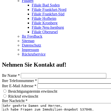
Filialen
Filiale Bad Soden
Filiale Frankfurt-Nord
Filiale Frankfurt-Süd
Filiale Hofheim
Filiale Kronberg
Filiale Neu-Isenburg
Filiale Oberursel
Ihr Feedback
Sitemap
Datenschutz
Impressum
Rückrufservice
Nehmen Sie Kontakt auf!
Ihr Name
*
Ihre Telefonnummer
*
Ihre E-Mail Adresse
*
Besichtigungstermin erwünscht?
Besichtigungstermin erwünscht
Rückruf
Rückruf erwünscht
Ihre Nachricht
*