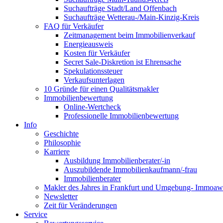
Suchaufträge Stadt/Land Offenbach
Suchaufträge Wetterau-/Main-Kinzig-Kreis
FAQ für Verkäufer
Zeitmanagement beim Immobilienverkauf
Energieausweis
Kosten für Verkäufer
Secret Sale-Diskretion ist Ehrensache
Spekulationssteuer
Verkaufsunterlagen
10 Gründe für einen Qualitätsmakler
Immobilienbewertung
Online-Wertcheck
Professionelle Immobilienbewertung
Info
Geschichte
Philosophie
Karriere
Ausbildung Immobilienberater/-in
Auszubildende Immobilienkaufmann/-frau
Immobilienberater
Makler des Jahres in Frankfurt und Umgebung- Immoaw
Newsletter
Zeit für Veränderungen
Service