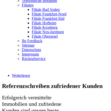
Telefonische Beratung
Filialen
Filiale Bad Soden
Filiale Frankfurt-Nord
Filiale Frankfurt-Süd
Filiale Hofheim
Filiale Kronberg
Filiale Neu-Isenburg
Filiale Oberursel
Ihr Feedback
Sitemap
Datenschutz
Impressum
Rückrufservice
Weiterlesen
über Referenzen
Referenzschreiben zufriedener Kunden
Erfolgreich vermittelte
Immobilien und zufriedene
Kunden sind unsere beste