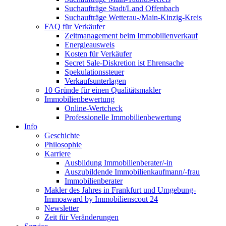
Suchaufträge Stadt/Land Offenbach
Suchaufträge Wetterau-/Main-Kinzig-Kreis
FAQ für Verkäufer
Zeitmanagement beim Immobilienverkauf
Energieausweis
Kosten für Verkäufer
Secret Sale-Diskretion ist Ehrensache
Spekulationssteuer
Verkaufsunterlagen
10 Gründe für einen Qualitätsmakler
Immobilienbewertung
Online-Wertcheck
Professionelle Immobilienbewertung
Info
Geschichte
Philosophie
Karriere
Ausbildung Immobilienberater/-in
Auszubildende Immobilienkaufmann/-frau
Immobilienberater
Makler des Jahres in Frankfurt und Umgebung-
Immoaward by Immobilienscout 24
Newsletter
Zeit für Veränderungen