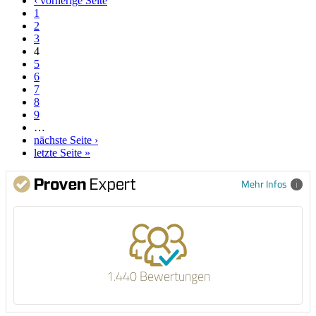
‹ vorherige Seite
1
2
3
4
5
6
7
8
9
…
nächste Seite ›
letzte Seite »
Mehr Infos
1.440 Bewertungen