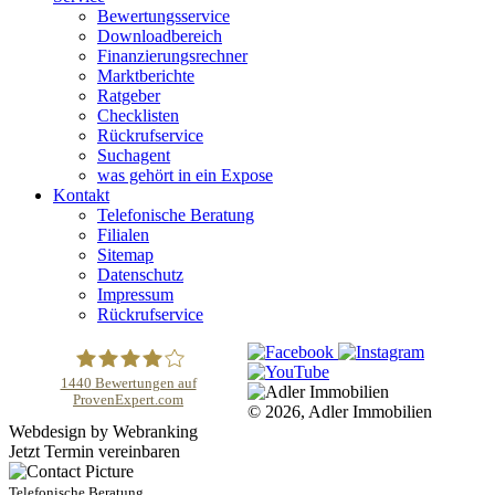
Bewertungsservice
Downloadbereich
Finanzierungsrechner
Marktberichte
Ratgeber
Checklisten
Rückrufservice
Suchagent
was gehört in ein Expose
Kontakt
Telefonische Beratung
Filialen
Sitemap
Datenschutz
Impressum
Rückrufservice
1440
Bewertungen auf
ProvenExpert.com
© 2026, Adler Immobilien
Adler Immobilien
Webdesign by Webranking
Jetzt Termin vereinbaren
Telefonische Beratung