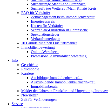
Suchaufträge Stadt/Land Offenbach
Suchaufträge Wetterau-/Main-Kinzig-Kreis
FAQ für Verkäufer
Zeitmanagement beim Immobilienverkauf
Energieausweis
Kosten für Verkäufer
Secret Sale-Diskretion ist Ehrensache
Spekulationssteuer
Verkaufsunterlagen
10 Gründe für einen Qualitätsmakler
Immobilienbewertung
Online-Wertcheck
Professionelle Immobilienbewertung
Info
Geschichte
Philosophie
Karriere
Ausbildung Immobilienberater/-in
Auszubildende Immobilienkaufmann/-frau
Immobilienberater
Makler des Jahres in Frankfurt und Umgebung- Immoaw
Newsletter
Zeit für Veränderungen
Service