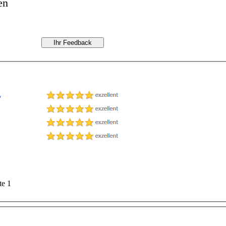
en
te 1